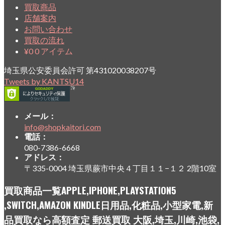
買取商品
店舗案内
お問い合わせ
買取の流れ
¥
0
0 アイテム
埼玉県公安委員会許可 第431020038207号
Tweets by KANTSU14
メール：
info@shopkaitori.com
電話：
080-7386-6668
アドレス：
〒335-0004 埼玉県蕨市中央４丁目１１−１２ 2階10室
買取商品一覧APPLE,IPHONE,PLAYSTATION5
,SWITCH,AMAZON KINDLE日用品,化粧品,小型家電,新
品買取なら高額査定 郵送買取 大阪,埼玉,川崎,池袋,