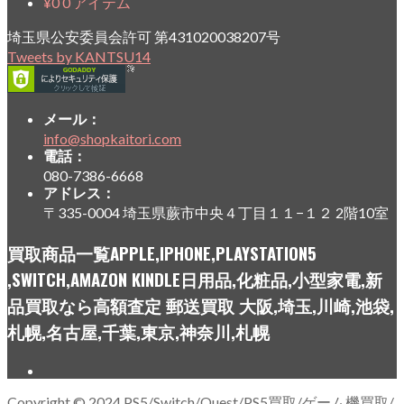
¥
0
0 アイテム
埼玉県公安委員会許可 第431020038207号
Tweets by KANTSU14
メール：
info@shopkaitori.com
電話：
080-7386-6668
アドレス：
〒335-0004 埼玉県蕨市中央４丁目１１−１２ 2階10室
買取商品一覧APPLE,IPHONE,PLAYSTATION5
,SWITCH,AMAZON KINDLE日用品,化粧品,小型家電,新
品買取なら高額査定 郵送買取 大阪,埼玉,川崎,池袋,
札幌,名古屋,千葉,東京,神奈川,札幌
Copyright © 2024 PS5/Switch/Quest/PS5買取/ゲーム機買取/