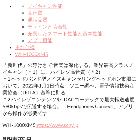
ノイキャン性能
高音質
通話品質
デザインと装着性
充実したスマート性能と基本性能
アプリ機能
主な仕様
WH-1000XM5
「新世代」の静けさで 音楽は深化する。業界最高クラスノ
イキャン（＊1）に、ハイレゾ高音質（＊2）
＊1 ヘッドバンド型ノイズキャンセリングヘッドホン市場に
おいて、2022年1月1日時点。ソニー調べ、電子情報技術産
業協会（JEITA）基準に則る
＊2 ハイレゾコンテンツをLDACコーデックで最大転送速度
990kbpsで伝送する場合。「Headphones Connect」アプリ
から操作が必要です
WH-1000XM5
https://www.sony.jp
関連商品