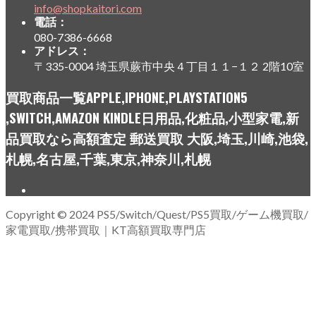
info@shopkaitori.com
電話：
080-7386-6668
アドレス：
〒335-0004 埼玉県蕨市中央４丁目１１−１２ 2階10室
買取商品一覧APPLE,IPHONE,PLAYSTATION5
,SWITCH,AMAZON KINDLE日用品,化粧品,小型家電,新
品買取なら高額査定 郵送買取 大阪,埼玉,川崎,池袋,
札幌,名古屋,千葉,東京,神奈川,札幌
Copyright © 2024 PS5/Switch/Quest/PS5買取/ゲーム機買取/
家電買取/携帯買取｜KT高額買取専門店