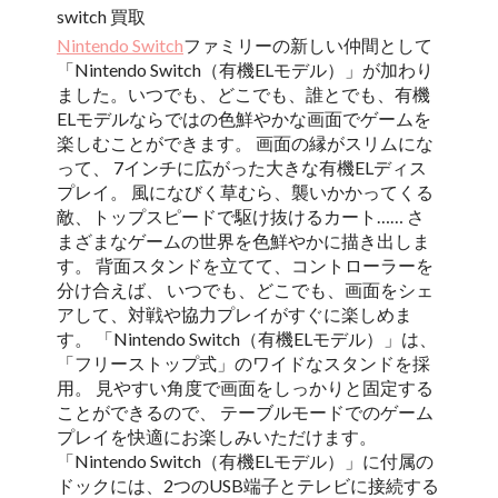
switch 買取
Nintendo Switch
ファミリーの新しい仲間として
「Nintendo Switch（有機ELモデル）」が加わり
ました。いつでも、どこでも、誰とでも、有機
ELモデルならではの色鮮やかな画面でゲームを
楽しむことができます。 画面の縁がスリムにな
って、 7インチに広がった大きな有機ELディス
プレイ。 風になびく草むら、襲いかかってくる
敵、トップスピードで駆け抜けるカート…… さ
まざまなゲームの世界を色鮮やかに描き出しま
す。 背面スタンドを立てて、コントローラーを
分け合えば、 いつでも、どこでも、画面をシェ
アして、対戦や協力プレイがすぐに楽しめま
す。 「Nintendo Switch（有機ELモデル）」は、
「フリーストップ式」のワイドなスタンドを採
用。 見やすい角度で画面をしっかりと固定する
ことができるので、 テーブルモードでのゲーム
プレイを快適にお楽しみいただけます。
「Nintendo Switch（有機ELモデル）」に付属の
ドックには、2つのUSB端子とテレビに接続する