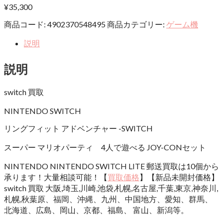
¥
35,300
商品コード:
4902370548495
商品カテゴリー:
ゲーム機
説明
説明
switch 買取
NINTENDO SWITCH
リングフィット アドベンチャー -SWITCH
スーパー マリオパーティ 4人で遊べる JOY-CONセット
NINTENDO NINTENDO SWITCH LITE 郵送買取は10個から
承ります！大量相談可能！【
買取価格
】【新品未開封価格】
switch 買取 大阪,埼玉,川崎,池袋,札幌,名古屋,千葉,東京,神奈川,
札幌,秋葉原、福岡、沖縄、九州、中国地方、愛知、群馬、
北海道、広島、岡山、京都、福島、 富山、新潟等。