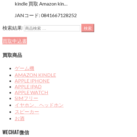
kindle 買取 Amazon kin…
JANコード:
0841667128252
検索結果:
検索
買取申込書
買取商品
ゲーム機
AMAZON KINDLE
APPLE IPHONE
APPLE IPAD
APPLE WATCH
SIMフリー
イヤホン、ヘッドホン
スピーカー
お酒
WECHAT微信