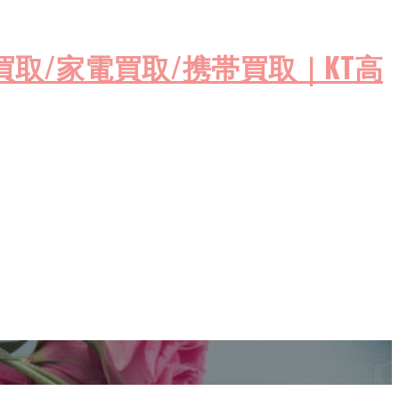
ゲーム機買取/家電買取/携帯買取｜KT高