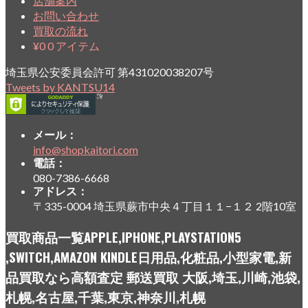
店舗案内
お問い合わせ
買取の流れ
¥
0
0 アイテム
埼玉県公安委員会許可 第431020038207号
Tweets by KANTSU14
メール：
info@shopkaitori.com
電話：
080-7386-6668
アドレス：
〒335-0004 埼玉県蕨市中央４丁目１１−１２ 2階10室
買取商品一覧APPLE,IPHONE,PLAYSTATION5
,SWITCH,AMAZON KINDLE日用品,化粧品,小型家電,新
品買取なら高額査定 郵送買取 大阪,埼玉,川崎,池袋,
札幌,名古屋,千葉,東京,神奈川,札幌