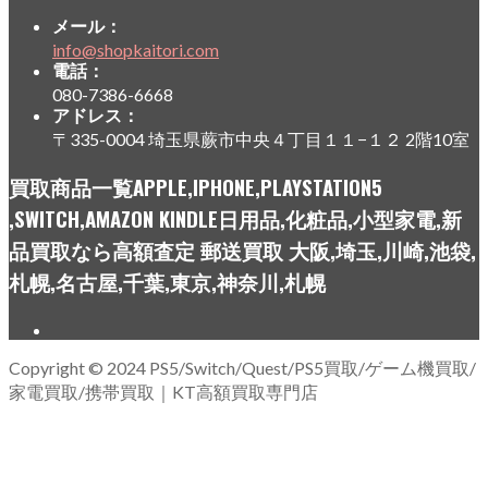
メール：
info@shopkaitori.com
電話：
080-7386-6668
アドレス：
〒335-0004 埼玉県蕨市中央４丁目１１−１２ 2階10室
買取商品一覧APPLE,IPHONE,PLAYSTATION5
,SWITCH,AMAZON KINDLE日用品,化粧品,小型家電,新
品買取なら高額査定 郵送買取 大阪,埼玉,川崎,池袋,
札幌,名古屋,千葉,東京,神奈川,札幌
Copyright © 2024 PS5/Switch/Quest/PS5買取/ゲーム機買取/
家電買取/携帯買取｜KT高額買取専門店