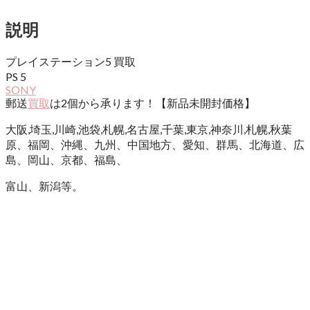
説明
プレイステーション5 買取
PS 5
SONY
郵送
買取
は2個から承ります！【新品未開封価格】
大阪,埼玉,川崎,池袋,札幌,名古屋,千葉,東京,神奈川,札幌,秋葉
原、福岡、沖縄、九州、中国地方、愛知、群馬、北海道、広
島、岡山、京都、福島、
富山、新潟等。