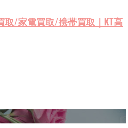
ゲーム機買取/家電買取/携帯買取｜KT高