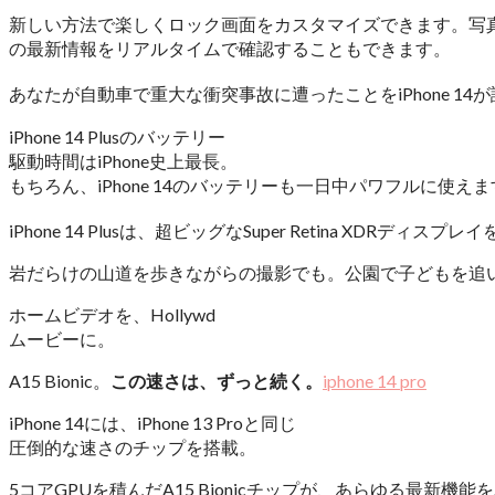
新しい方法で楽しくロック画面をカスタマイズできます。写
の最新情報をリアルタイムで確認することもできます。
あなたが自動車で重大な衝突事故に遭ったことをiPhone 
iPhone 14 Plusのバッテリー
駆動時間はiPhone史上最長。
もちろん、iPhone 14のバッテリーも一日中パワフルに使え
iPhone 14 Plusは、超ビッグなSuper Retina XDRディスプレ
岩だらけの山道を歩きながらの撮影でも。公園で子どもを追
ホームビデオを、Hollywd
ムービーに。
A15 Bionic。
この速さは、ずっと続く。
iphone 14 pro
iPhone 14には、iPhone 13 Proと同じ
圧倒的な速さのチップを搭載。
5コアGPUを積んだA15 Bionicチップが、あらゆる最