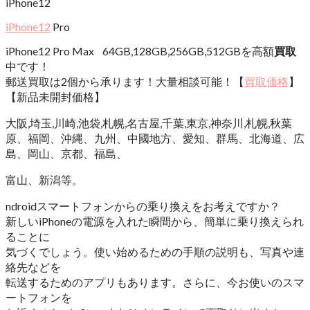
iPhone12
iPhone12
Pro
iPhone12 Pro Max 64GB,128GB,256GB,512GBを高額
買取
中です！
郵送買取は2個から承ります！大量相談可能！【
買取価格
】
【新品未開封価格】
大阪,埼玉,川崎,池袋,札幌,名古屋,千葉,東京,神奈川,札幌,秋葉
原、福岡、沖縄、九州、中國地方、愛知、群馬、北海道、広
島、岡山、京都、福島、
富山、新潟等。
ndroidスマートフォンからの
乗り換えを
お考えですか？
新しい
iPhoneの
電源を
入れた
瞬間から、
簡単に
乗り換えられ
る
ことに
気づく
でしょう。
使い始める
ための
手順の
説明も、
写真や
連
絡先などを
転送する
ための
アプリも
あります。
さらに、
今お使いの
スマ
ートフォンを