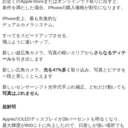
お近くの
Apple Store
または
オンラインで
下取りに
出すと、
条件を
満たした
場合、
iPhoneの
購入価格が
割引に
なります。
iPhone史上、
最も先進的な
デュアルカメラシステム。
すべてを
スピードアップさせる、
飛ぶように速いチップ。
新しい超広角カメラ。
写真の
暗い
エリアから
さらなる
ディテ
ール
を
引き出し
ます
新しい広角カメラ。
光を47%
多く
取り込み、
写真と
ビデオを
一段と
美しく
とらえます
新しいセンサーシフト
光学式
手ぶれ補正。
どれだけ
動いても
写真は
ぶれません
超鮮明
AppleのOLEDディスプレイが28パーセントも明るくなり、
最大輝度が800ニトに向上したので、日差しが強い場所でも