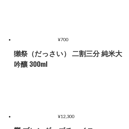
¥
700
獺祭（だっさい） 二割三分 純米大
吟釀 300ml
¥
12,300