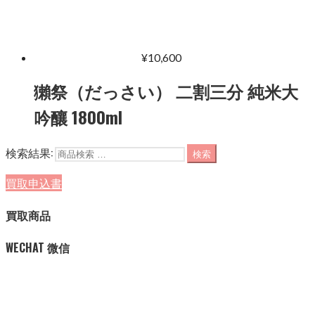
¥
10,600
獺祭（だっさい） 二割三分 純米大
吟釀 1800ml
検索結果:
検索
買取申込書
買取商品
WECHAT 微信