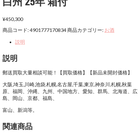
白州 25年 箱付
¥
450,300
商品コード:
4901777170834
商品カテゴリー:
お酒
説明
説明
郵送買取大量相談可能！【買取価格】【新品未開封価格】
大阪,埼玉,川崎,池袋,札幌,名古屋,千葉,東京,神奈川,札幌,秋葉
原、福岡、沖縄、九州、中国地方、愛知、群馬、北海道、広
島、岡山、京都、福島、
富山、新潟等。
関連商品