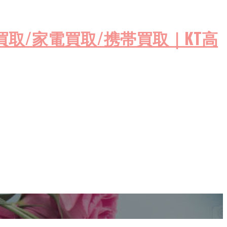
ゲーム機買取/家電買取/携帯買取｜KT高